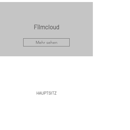
Filmcloud
Mehr sehen
HAUPTSITZ
Hauptplatz 14,
9170 Ferlach - Österreich
sales@Liland.com